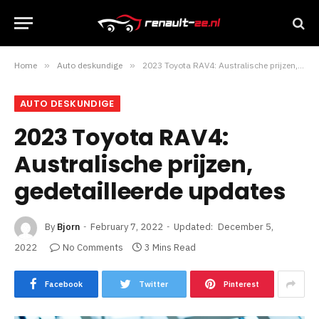
Home
»
Auto deskundige
»
2023 Toyota RAV4: Australische prijzen, gedetailleerde updates
AUTO DESKUNDIGE
2023 Toyota RAV4:
Australische prijzen,
gedetailleerde updates
By
Bjorn
February 7, 2022
Updated:
December 5,
2022
No Comments
3 Mins Read
Facebook
Twitter
Pinterest