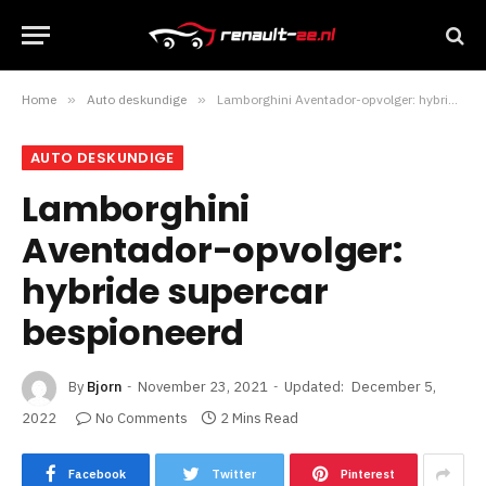
Home
»
Auto deskundige
»
Lamborghini Aventador-opvolger: hybride supercar bespioneerd
AUTO DESKUNDIGE
Lamborghini
Aventador-opvolger:
hybride supercar
bespioneerd
By
Bjorn
November 23, 2021
Updated:
December 5,
2022
No Comments
2 Mins Read
Facebook
Twitter
Pinterest