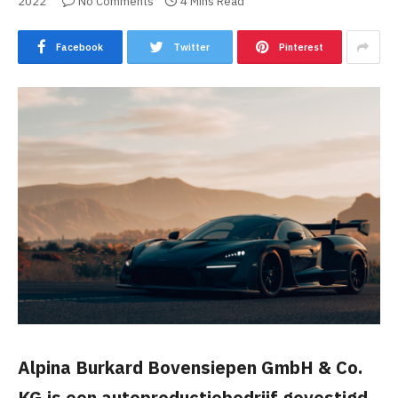
2022
No Comments
4 Mins Read
Facebook
Twitter
Pinterest
Alpina Burkard Bovensiepen GmbH & Co.
KG is een autoproductiebedrijf gevestigd